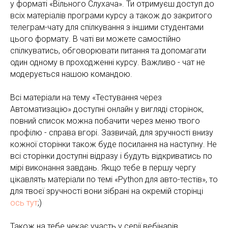
у форматі «Вільного Слухача». Ти отримуєш доступ до
всіх матеріалів програми курсу а також до закритого
телеграм-чату для спілкування з іншими студентами
цього формату. В чаті ви можете самостійно
спілкуватись, обговорювати питання та допомагати
один одному в проходженні курсу. Важливо - чат не
модерується нашою командою.
Всі матеріали на тему «Тестування через
Автоматизацію» доступні онлайн у вигляді сторінок,
повний список можна побачити через меню твого
профілю - справа вгорі. Зазвичай, для зручності внизу
кожної сторінки також буде посилання на наступну. Не
всі сторінки доступні відразу і будуть відкриватись по
мірі виконання завдань. Якщо тебе в першу чергу
цікавлять матеріали по темі «Python для авто-тестів», то
для твоєї зручності вони зібрані на окремій сторінці
ось тут
;)
Також на тебе чекає участь у серії вебінарів